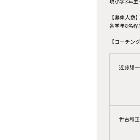
現小学3年生
【募集人数
各学年8名程
【コーチン
近藤雄一
世古和正