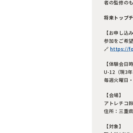
者の監修の
将来トップ
【お申し込
参加をご希
🔗
https://
【体験会日時
U-12（現3
毎週火曜日・金
【会場】
アトレチコ鈴
住所：三重県鈴
【対象】