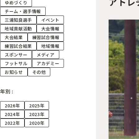
アトレ
ゆめづくり
チーム・選手情報
三浦知良選手
イベント
地域貢献活動
大会情報
大会結果
練習試合情報
練習試合結果
地域情報
スポンサー
メディア
フットサル
アカデミー
お知らせ
その他
年別 :
2026年
2025年
2024年
2023年
2022年
2020年