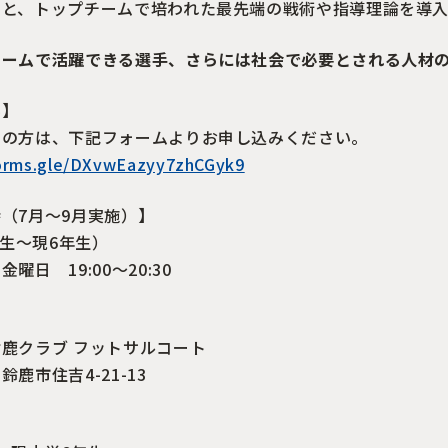
もと、トップチームで培われた最先端の戦術や指導理論を導入
チームで活躍できる選手、さらには社会で必要とされる人材
み】
望の方は、下記フォームよりお申し込みください。
forms.gle/DXvwEazyy7zhCGyk9
（7月～9月実施）】
年生〜現6年生）
曜日 19:00〜20:30
鹿クラブ フットサルコート
鹿市住吉4-21-13