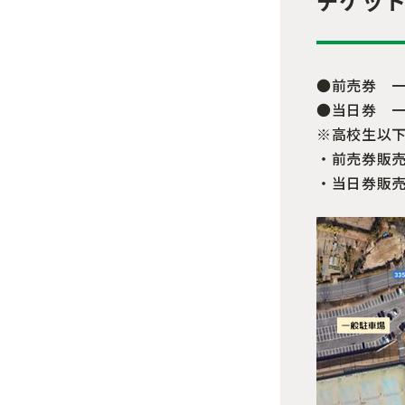
チケッ
●前売券 一般
●当日券 一般
※高校生以
・前売券販
・当日券販売