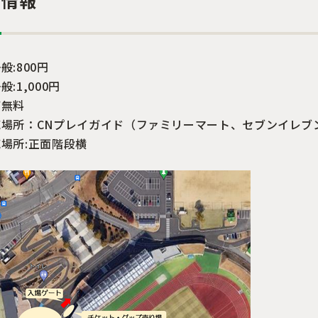
ト情報
:800円
:1,000円
下無料
売場所：CNプレイガイド（ファミリーマート、セブンイレブ
場所:正面階段横