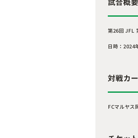
試合概
第26回 JFL
日時：2024
対戦カ
FCマルヤス