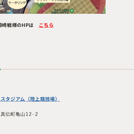
岡崎戦様のHPは
こちら
ス
】
北スタジアム（陸上競技場）
真伝町亀山12-2