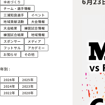
6月23
ゆめづくり
チーム・選手情報
三浦知良選手
イベント
地域貢献活動
大会情報
大会結果
練習試合情報
練習試合結果
地域情報
スポンサー
メディア
フットサル
アカデミー
お知らせ
その他
年別 :
2026年
2025年
2024年
2023年
2022年
2020年