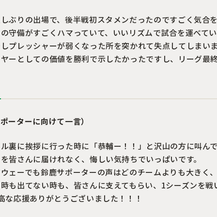
久しぶりの出場で、後半戦初スタメンだったのですごく気合
での守備がすごくハマっていて、いいリズムで試合を運べてい
少しプレッシャーが弱くなった所を突かれて失点してしまい
イヤーとしての価値を勝利で示したかったですし、リーグ最
サポーターに向けて一言）
ール裏に挨拶に行った時に「恭輔ー！！」と沢山の方に叫ん
利を皆さんに届けれなく、悔しい気持ちでいっぱいです。
アウェーでも鈴鹿サポーターの声はどのチームよりも大きく
る時も出てない時も、皆さんに支えてもらい、1シーズンを戦
最高な応援ありがとうございました！！！