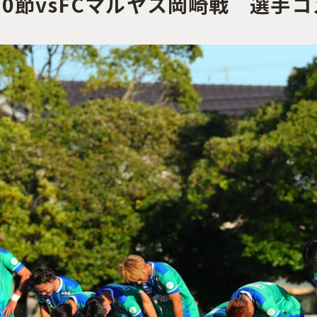
第30節vsFCマルヤス岡崎戦 選手