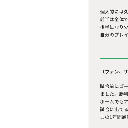
個人的には
前半は全体
後半になり
自分のプレ
（ファン、
試合前にゴ
ました。勝
ホームでも
試合に出て
この1年間