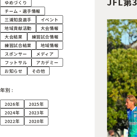
JFL
ゆめづくり
チーム・選手情報
三浦知良選手
イベント
地域貢献活動
大会情報
大会結果
練習試合情報
練習試合結果
地域情報
スポンサー
メディア
フットサル
アカデミー
お知らせ
その他
年別 :
2026年
2025年
2024年
2023年
2022年
2020年