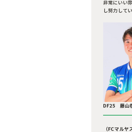
非常にいい
し努力して
DF25 藤山
（FCマルヤ