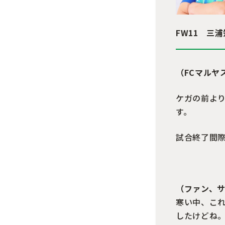
FW11 三
（FCマルヤ
ケガの前よ
す。
試合終了間
（ファン、
寒い中、これ
したけどね