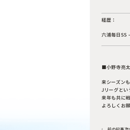
経歴：
六浦毎日SS 
■小野寺亮
来シーズン
Jリーグと
来年も共に
よろしくお
前の記事
次