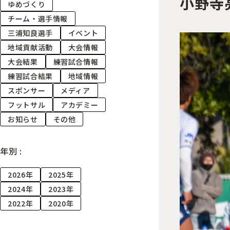
小野寺
ゆめづくり
チーム・選手情報
三浦知良選手
イベント
地域貢献活動
大会情報
大会結果
練習試合情報
練習試合結果
地域情報
スポンサー
メディア
フットサル
アカデミー
お知らせ
その他
年別 :
2026年
2025年
2024年
2023年
2022年
2020年