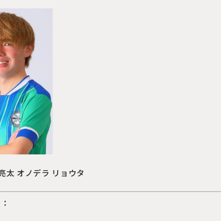
 亮太 オノデラ リョウタ
ル：