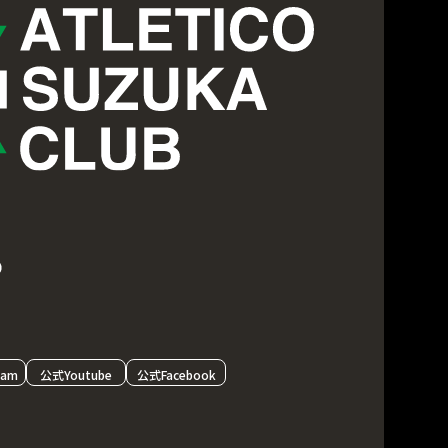
ram
公式Youtube
公式Facebook