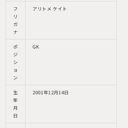
フ
アリトメ ケイト
リ
ガ
ナ
ポ
GK
ジ
シ
ョ
ン
生
2001年12月14日
年
月
日