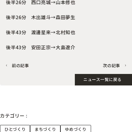
後半26分 西口亮城→山本修也
後半26分 木出雄斗→森田夢生
後半43分 渡邊星来
→北村知也
後半43分 安田正宗→大島遼介
前の記事
次の記事
ニュース一覧に戻る
カテゴリー :
ひとづくり
まちづくり
ゆめづくり