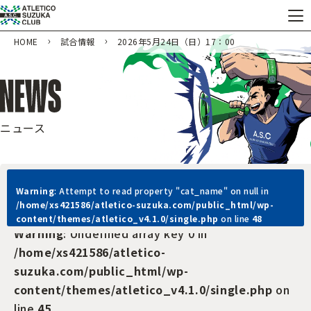
HOME
試合情報
2026年5月24日（日）17：00
ニュース
Warning
: Attempt to read property "cat_name" on null in
/home/xs421586/atletico-suzuka.com/public_html/wp-
content/themes/atletico_v4.1.0/single.php
on line
48
Warning
: Undefined array key 0 in
/home/xs421586/atletico-
suzuka.com/public_html/wp-
content/themes/atletico_v4.1.0/single.php
on
line
45